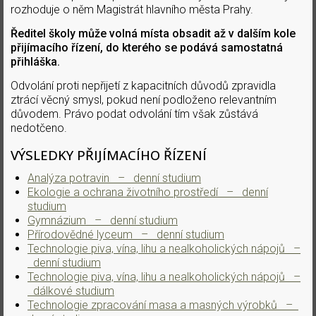
rozhoduje o něm Magistrát hlavního města Prahy.
Ředitel školy může volná místa obsadit až v dalším kole
přijímacího řízení, do kterého se podává samostatná
přihláška.
Odvolání proti nepřijetí z kapacitních důvodů zpravidla
ztrácí věcný smysl, pokud není podloženo relevantním
důvodem. Právo podat odvolání tím však zůstává
nedotčeno.
VÝSLEDKY PŘIJÍMACÍHO ŘÍZENÍ
Analýza potravin – denní studium
Ekologie a ochrana životního prostředí – denní
studium
Gymnázium – denní studium
Přírodovědné lyceum – denní studium
Technologie piva, vína, lihu a nealkoholických nápojů –
denní studium
Technologie piva, vína, lihu a nealkoholických nápojů –
dálkové studium
Technologie zpracování masa a masných výrobků –