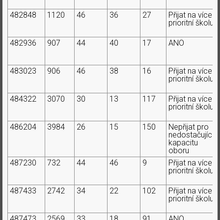
482848
1120
46
36
27
Přijat na více
prioritní školu
482936
907
44
40
17
ANO
483023
906
46
38
16
Přijat na více
prioritní školu
484322
3070
30
13
117
Přijat na více
prioritní školu
486204
3984
26
15
150
Nepřijat pro
nedostačující
kapacitu
oboru
487230
732
44
46
9
Přijat na více
prioritní školu
487433
2742
34
22
102
Přijat na více
prioritní školu
487473
2569
33
18
91
ANO