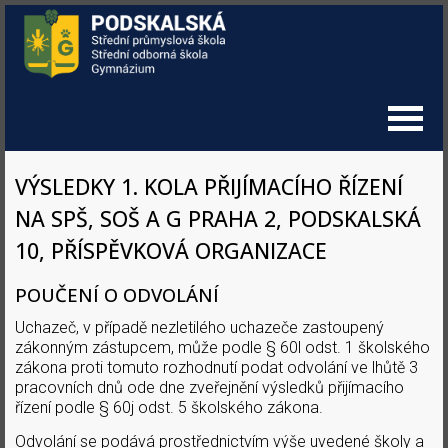
VÝSLEDKY 1. KOLA PŘIJÍMACÍHO ŘÍZENÍ
NA SPŠ, SOŠ A G PRAHA 2, PODSKALSKÁ
10, PŘÍSPĚVKOVÁ ORGANIZACE
POUČENÍ O ODVOLÁNÍ
Uchazeč, v případě nezletilého uchazeče zastoupený
zákonným zástupcem, může podle § 60l odst. 1 školského
zákona proti tomuto rozhodnutí podat odvolání ve lhůtě 3
pracovních dnů ode dne zveřejnění výsledků přijímacího
řízení podle § 60j odst. 5 školského zákona.
Odvolání se podává prostřednictvím výše uvedené školy a