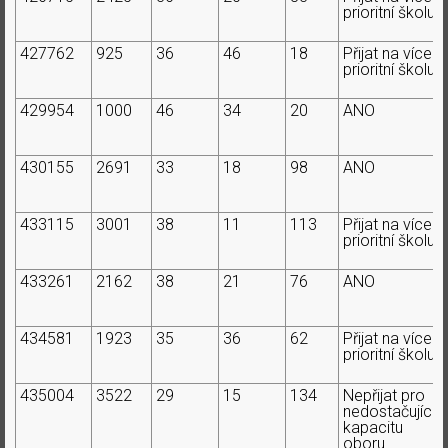
prioritní školu
427762
925
36
46
18
Přijat na více
prioritní školu
429954
1000
46
34
20
ANO
430155
2691
33
18
98
ANO
433115
3001
38
11
113
Přijat na více
prioritní školu
433261
2162
38
21
76
ANO
434581
1923
35
36
62
Přijat na více
prioritní školu
435004
3522
29
15
134
Nepřijat pro
nedostačující
kapacitu
oboru