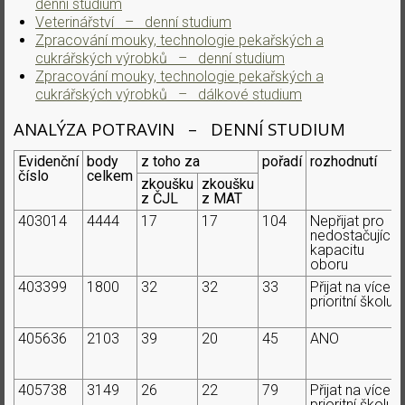
denní studium
Veterinářství – denní studium
Zpracování mouky, technologie pekařských a
cukrářských výrobků – denní studium
Zpracování mouky, technologie pekařských a
cukrářských výrobků – dálkové studium
ANALÝZA POTRAVIN – DENNÍ STUDIUM
Evidenční
body
z toho za
pořadí
rozhodnutí
číslo
celkem
zkoušku
zkoušku
z ČJL
z MAT
403014
4444
17
17
104
Nepřijat pro
nedostačující
kapacitu
oboru
403399
1800
32
32
33
Přijat na více
prioritní školu
405636
2103
39
20
45
ANO
405738
3149
26
22
79
Přijat na více
prioritní školu