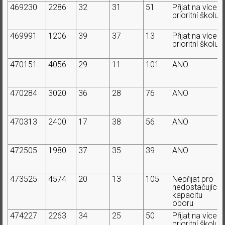
469230
2286
32
31
51
Přijat na více
prioritní školu
469991
1206
39
37
13
Přijat na více
prioritní školu
470151
4056
29
11
101
ANO
470284
3020
36
28
76
ANO
470313
2400
17
38
56
ANO
472505
1980
37
35
39
ANO
473525
4574
20
13
105
Nepřijat pro
nedostačující
kapacitu
oboru
474227
2263
34
25
50
Přijat na více
prioritní školu