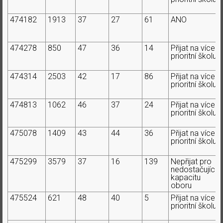
474182
1913
37
27
61
ANO
474278
850
47
36
14
Přijat na více
prioritní školu
474314
2503
42
17
86
Přijat na více
prioritní školu
474813
1062
46
37
24
Přijat na více
prioritní školu
475078
1409
43
44
36
Přijat na více
prioritní školu
475299
3579
37
16
139
Nepřijat pro
nedostačující
kapacitu
oboru
475524
621
48
40
5
Přijat na více
prioritní školu