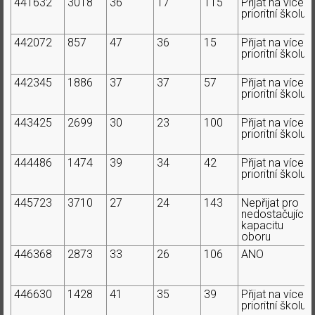
441632
3018
36
17
115
Přijat na více
prioritní školu
442072
857
47
36
15
Přijat na více
prioritní školu
442345
1886
37
37
57
Přijat na více
prioritní školu
443425
2699
30
23
100
Přijat na více
prioritní školu
444486
1474
39
34
42
Přijat na více
prioritní školu
445723
3710
27
24
143
Nepřijat pro
nedostačující
kapacitu
oboru
446368
2873
33
26
106
ANO
446630
1428
41
35
39
Přijat na více
prioritní školu