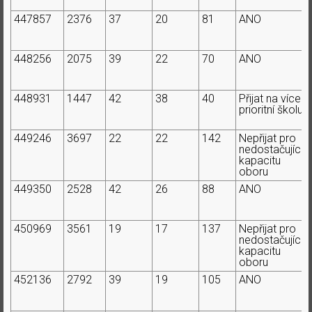
447857
2376
37
20
81
ANO
448256
2075
39
22
70
ANO
448931
1447
42
38
40
Přijat na více
prioritní školu
449246
3697
22
22
142
Nepřijat pro
nedostačující
kapacitu
oboru
449350
2528
42
26
88
ANO
450969
3561
19
17
137
Nepřijat pro
nedostačující
kapacitu
oboru
452136
2792
39
19
105
ANO