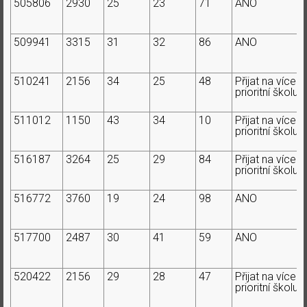
505806
2930
25
23
71
ANO
509941
3315
31
32
86
ANO
510241
2156
34
25
48
Přijat na více
prioritní školu
511012
1150
43
34
10
Přijat na více
prioritní školu
516187
3264
25
29
84
Přijat na více
prioritní školu
516772
3760
19
24
98
ANO
517700
2487
30
41
59
ANO
520422
2156
29
28
47
Přijat na více
prioritní školu