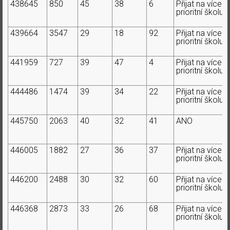
438645
850
45
38
6
Přijat na více
prioritní školu
439664
3547
29
18
92
Přijat na více
prioritní školu
441959
727
39
47
4
Přijat na více
prioritní školu
444486
1474
39
34
22
Přijat na více
prioritní školu
445750
2063
40
32
41
ANO
446005
1882
27
36
37
Přijat na více
prioritní školu
446200
2488
30
32
60
Přijat na více
prioritní školu
446368
2873
33
26
68
Přijat na více
prioritní školu