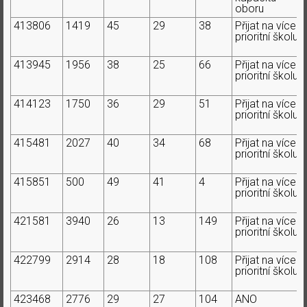
oboru
413806
1419
45
29
38
Přijat na více
prioritní školu
413945
1956
38
25
66
Přijat na více
prioritní školu
414123
1750
36
29
51
Přijat na více
prioritní školu
415481
2027
40
34
68
Přijat na více
prioritní školu
415851
500
49
41
4
Přijat na více
prioritní školu
421581
3940
26
13
149
Přijat na více
prioritní školu
422799
2914
28
18
108
Přijat na více
prioritní školu
423468
2776
29
27
104
ANO