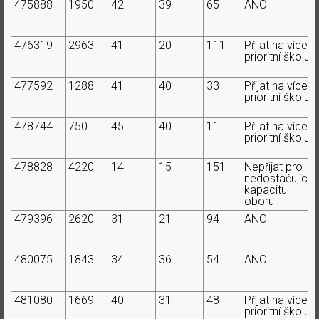
475888
1950
42
39
65
ANO
476319
2963
41
20
111
Přijat na více
prioritní školu
477592
1288
41
40
33
Přijat na více
prioritní školu
478744
750
45
40
11
Přijat na více
prioritní školu
478828
4220
14
15
151
Nepřijat pro
nedostačující
kapacitu
oboru
479396
2620
31
21
94
ANO
480075
1843
34
36
54
ANO
481080
1669
40
31
48
Přijat na více
prioritní školu