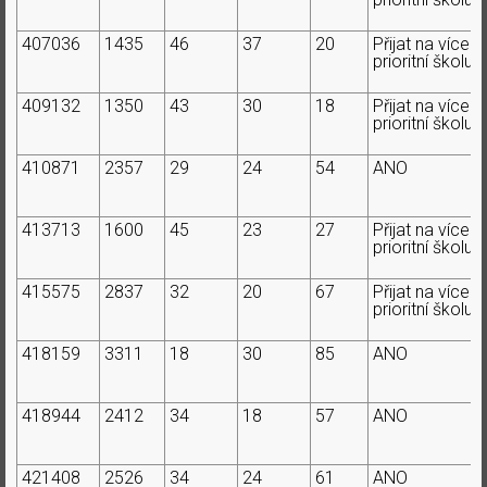
407036
1435
46
37
20
Přijat na více
prioritní školu
409132
1350
43
30
18
Přijat na více
prioritní školu
410871
2357
29
24
54
ANO
413713
1600
45
23
27
Přijat na více
prioritní školu
415575
2837
32
20
67
Přijat na více
prioritní školu
418159
3311
18
30
85
ANO
418944
2412
34
18
57
ANO
421408
2526
34
24
61
ANO