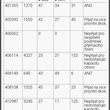
401355
1275
47
34
31
ANO
405392
1550
42
27
45
Přijat na více
prioritní školu
406062
0
0
Nepřijat pro
nesplnění
podmínek
přijímacího
řízení
406114
4227
23
27
152
Nepřijat pro
nedostačující
kapacitu
oboru
406149
640
43
49
6
ANO
408108
1025
45
37
23
Přijat na více
prioritní školu
412987
3245
27
17
125
Nepřijat pro
nedostačující
kapacitu