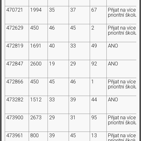
470721
1994
35
37
67
Přijat na více
prioritní školu
472629
450
46
45
2
Přijat na více
prioritní školu
472819
1691
40
33
49
ANO
472847
2600
19
29
92
ANO
472866
450
45
46
1
Přijat na více
prioritní školu
473282
1512
33
39
44
ANO
473900
2673
29
31
95
Přijat na více
prioritní školu
473961
800
39
45
13
Přijat na více
prioritní školu