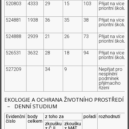
520803
4333
29
15
103
Přijat na více
prioritní školu
524881
1938
36
35
38
Přijat na více
prioritní školu
524888
2939
21
26
73
Přijat na více
prioritní školu
526531
3632
28
18
94
Přijat na více
prioritní školu
527209
34
9
Nepřijat pro
nesplnění
podmínek
přijímacího
řízení
EKOLOGIE A OCHRANA ŽIVOTNÍHO PROSTŘEDÍ
– DENNÍ STUDIUM
Evidenční
body
z toho za
pořadí
rozhodnutí
číslo
celkem
zkoušku
zkoušku
z ČJL
z MAT