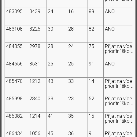
483095
3439
24
16
89
ANO
483108
3225
30
28
82
ANO
484355
2978
28
24
75
Přijat na více
prioritní školu
484656
3531
25
25
91
ANO
485470
1212
43
33
14
Přijat na více
prioritní školu
485998
2340
33
23
52
Přijat na více
prioritní školu
486082
1214
41
35
15
Přijat na více
prioritní školu
486434
1056
45
36
9
Přijat na více