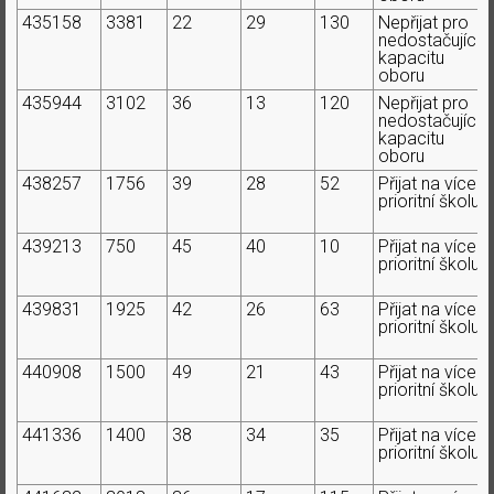
435158
3381
22
29
130
Nepřijat pro
nedostačující
kapacitu
oboru
435944
3102
36
13
120
Nepřijat pro
nedostačující
kapacitu
oboru
438257
1756
39
28
52
Přijat na více
prioritní školu
439213
750
45
40
10
Přijat na více
prioritní školu
439831
1925
42
26
63
Přijat na více
prioritní školu
440908
1500
49
21
43
Přijat na více
prioritní školu
441336
1400
38
34
35
Přijat na více
prioritní školu