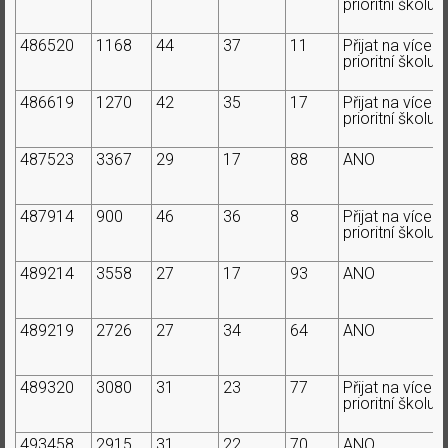
prioritní školu
486520
1168
44
37
11
Přijat na více
prioritní školu
486619
1270
42
35
17
Přijat na více
prioritní školu
487523
3367
29
17
88
ANO
487914
900
46
36
8
Přijat na více
prioritní školu
489214
3558
27
17
93
ANO
489219
2726
27
34
64
ANO
489320
3080
31
23
77
Přijat na více
prioritní školu
493458
2915
31
22
70
ANO