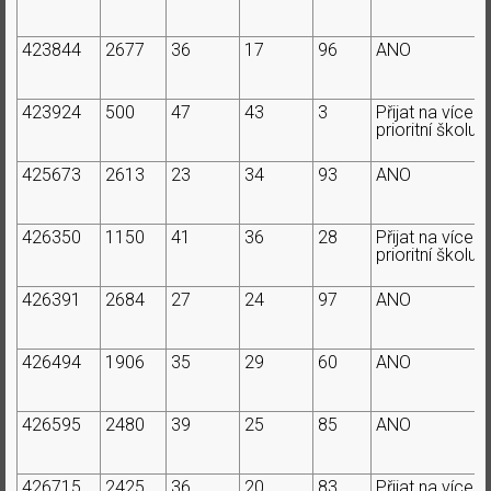
423844
2677
36
17
96
ANO
423924
500
47
43
3
Přijat na více
prioritní školu
425673
2613
23
34
93
ANO
426350
1150
41
36
28
Přijat na více
prioritní školu
426391
2684
27
24
97
ANO
426494
1906
35
29
60
ANO
426595
2480
39
25
85
ANO
426715
2425
36
20
83
Přijat na více