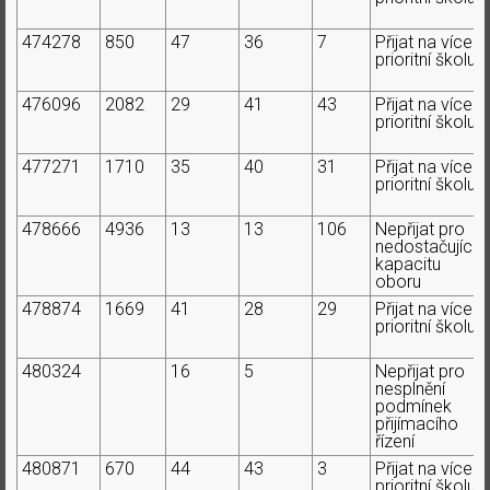
474278
850
47
36
7
Přijat na více
prioritní školu
476096
2082
29
41
43
Přijat na více
prioritní školu
477271
1710
35
40
31
Přijat na více
prioritní školu
478666
4936
13
13
106
Nepřijat pro
nedostačující
kapacitu
oboru
478874
1669
41
28
29
Přijat na více
prioritní školu
480324
16
5
Nepřijat pro
nesplnění
podmínek
přijímacího
řízení
480871
670
44
43
3
Přijat na více
prioritní školu