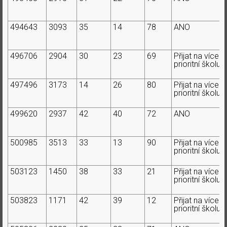
494643
3093
35
14
78
ANO
496706
2904
30
23
69
Přijat na více
prioritní školu
497496
3173
14
26
80
Přijat na více
prioritní školu
499620
2937
42
40
72
ANO
500985
3513
33
13
90
Přijat na více
prioritní školu
503123
1450
38
33
21
Přijat na více
prioritní školu
503823
1171
42
39
12
Přijat na více
prioritní školu