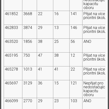
kapacitu
oboru
461852
3668
22
16
141
Přijat na více
prioritní školu
462833
3874
29
13
146
Přijat na více
prioritní školu
463520
1856
38
25
56
ANO
465195
750
47
38
12
Přijat na více
prioritní školu
465278
1013
41
41
22
Přijat na více
prioritní školu
465697
3129
36
15
121
Nepřijat pro
nedostačující
kapacitu
oboru
466099
2770
29
23
103
ANO