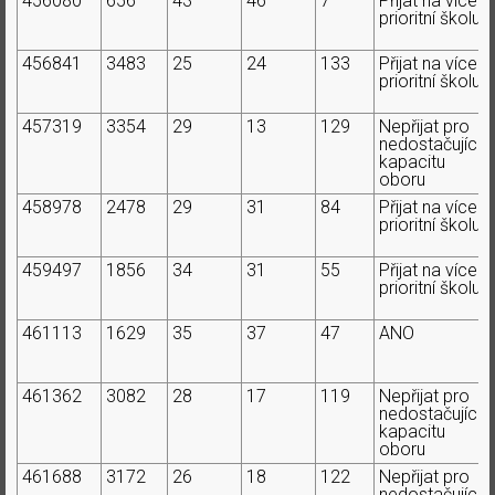
456080
656
43
46
7
Přijat na více
prioritní školu
456841
3483
25
24
133
Přijat na více
prioritní školu
457319
3354
29
13
129
Nepřijat pro
nedostačující
kapacitu
oboru
458978
2478
29
31
84
Přijat na více
prioritní školu
459497
1856
34
31
55
Přijat na více
prioritní školu
461113
1629
35
37
47
ANO
461362
3082
28
17
119
Nepřijat pro
nedostačující
kapacitu
oboru
461688
3172
26
18
122
Nepřijat pro
nedostačující