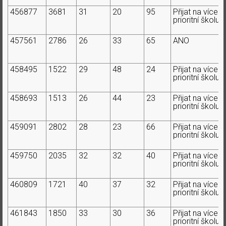
456877
3681
31
20
95
Přijat na více
prioritní školu
457561
2786
26
33
65
ANO
458495
1522
29
48
24
Přijat na více
prioritní školu
458693
1513
26
44
23
Přijat na více
prioritní školu
459091
2802
28
23
66
Přijat na více
prioritní školu
459750
2035
32
32
40
Přijat na více
prioritní školu
460809
1721
40
37
32
Přijat na více
prioritní školu
461843
1850
33
30
36
Přijat na více
prioritní školu