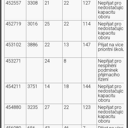
452557
3308
21
22
127
Nepřijat pro
nedostačující
kapacitu
oboru
452719
3016
25
22
114
Nepřijat pro
nedostačující
kapacitu
oboru
453102
3886
22
13
147
Přijat na více
prioritní školu
453271
24
8
Nepřijat pro
nesplnění
podmínek
přijímacího
řízení
454211
3751
14
18
144
Nepřijat pro
nedostačující
kapacitu
oboru
454880
3235
27
22
123
Nepřijat pro
nedostačující
kapacitu
oboru