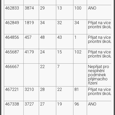
462833
3874
29
13
100
ANO
462849
1819
34
32
34
Přijat na více
prioritní školu
464856
457
48
43
1
Přijat na více
prioritní školu
465687
4179
24
15
102
Přijat na více
prioritní školu
466667
22
7
Nepřijat pro
nesplnění
podmínek
přijímacího
řízení
467221
3210
28
22
81
Přijat na více
prioritní školu
467338
3727
27
19
96
ANO