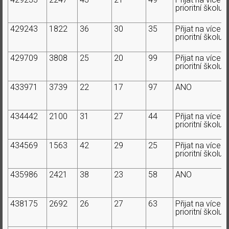
prioritní školu
429243
1822
36
30
35
Přijat na více
prioritní školu
429709
3808
25
20
99
Přijat na více
prioritní školu
433971
3739
22
17
97
ANO
434442
2100
31
27
44
Přijat na více
prioritní školu
434569
1563
42
29
25
Přijat na více
prioritní školu
435986
2421
38
23
58
ANO
438175
2692
26
27
63
Přijat na více
prioritní školu