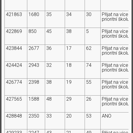
421863
1680
35
34
30
Přijat na více
prioritní školu
422869
850
45
38
5
Přijat na více
prioritní školu
423844
2677
36
17
62
Přijat na více
prioritní školu
424424
2943
32
18
74
Přijat na více
prioritní školu
426774
2398
38
19
55
Přijat na více
prioritní školu
427565
1588
48
29
26
Přijat na více
prioritní školu
428848
2350
33
20
53
ANO
429233
2247
43
21
49
Přijat na více