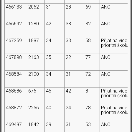
466133
2062
31
28
69
ANO
466692
1280
42
33
32
ANO
467259
1887
34
33
58
Přijat na více
prioritní školu
467898
2163
35
22
77
ANO
468584
2100
34
31
72
ANO
468686
676
45
42
8
Přijat na více
prioritní školu
468872
2256
40
24
78
Přijat na více
prioritní školu
469497
1842
39
31
53
ANO