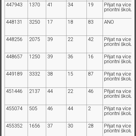
447943
1370
41
34
19
Přijat na více
prioritní školu
448131
3250
17
18
83
ANO
448256
2075
39
22
42
Přijat na více
prioritní školu
448657
1250
39
36
16
Přijat na více
prioritní školu
449189
3332
38
15
87
Přijat na více
prioritní školu
451446
2137
44
22
46
Přijat na více
prioritní školu
455074
505
46
44
2
Přijat na více
prioritní školu
455352
1656
37
30
28
Přijat na více
prioritní školu