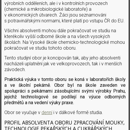
výrobních odděleních, ale i v kontrolních provozech
(chemické a mikrobiologické laboratoře) a
v ekonomických útvarech. Žáci jsou seznamováni
s potravinářskými normami, které platí po vstupu ČR do EU.
Všichni absolventi mohou dále pokračovat ve studiu na
kterékoliv vyšší odborné škole a na všech vysokých
školách. Na Vysoké škole chemicko-technologické mohou
pokračovat ve studiu tohoto oboru.
Tento studijní obor je koncipován tak, aby jeho absolventi
nacházeli uplatnění jak ve velkoprovozech, tak i v menších
závodech.
Praktická výuka v tomto oboru se koná v laboratořích školy
a ve školní pekárně. Obor byl na škole zaveden ve
spolupráci s pekárnami zásobujícími svými výrobky Prahu,
jejichž technologové se podílejí na výuce odborných
předmětů a na vedení výuky praxe.
Obor se vyučuje v
denní
i v dálkové formě studia.
PROFIL ABSOLVENTA OBORU ZPRACOVÁNÍ MOUKY,
TECHNOLOGIE PEKAŘSKÝCH A CUKRÁŘSKÝCH