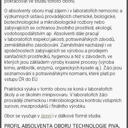
pokračovat ve studiu tohoto oboru.
O absolventy oboru mají zájem i v laboratořích nemocnic a
výzkumných ústavů provádějících chemické, biologické,
biotechnologické a mikrobiologické rozbory nebo
zabývajících se ochranou životního prostředí, ekologií,
vodohospodářstvím ap. Absolventi dále pracují
v laboratořích inspekcí jakosti, potravinářských závodů,
zemědělského zásobování. Zaměstnání nacházejí i ve
společnostech zabývajících se výrobou a prodejem
sanitačních prostředků, hygienou a též v závodech, ve
kterých jsou základem výroby kvasné procesy (výroba
krmiv, antibiotik, enzymů, organických kyselin aj.). Žáci jsou
seznamováni s potravinářskými normami, které platí po
vstupu ČR do EU.
Praktická výuka v tomto oboru se koná v laboratořích
školy a ve školním minipivovaru. V laboratořích žáci
provádějí chemickou i mikrobiologickou kontrolu vstupních
surovin, meziproduktů i finálního výrobku.
Obor se vyučuje v
denní
i v dálkové formě studia.
PROFIL ABSOLVENTA OBORU TECHNOLOGIE PIVA,