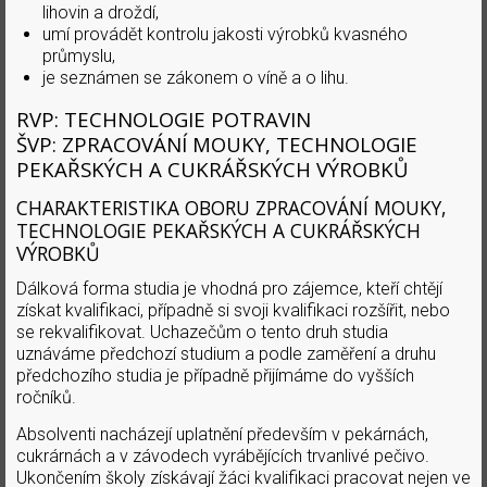
lihovin a droždí,
umí provádět kontrolu jakosti výrobků kvasného
průmyslu,
je seznámen se zákonem o víně a o lihu.
RVP: TECHNOLOGIE POTRAVIN
ŠVP: ZPRACOVÁNÍ MOUKY, TECHNOLOGIE
PEKAŘSKÝCH A CUKRÁŘSKÝCH VÝROBKŮ
CHARAKTERISTIKA OBORU ZPRACOVÁNÍ MOUKY,
TECHNOLOGIE PEKAŘSKÝCH A CUKRÁŘSKÝCH
VÝROBKŮ
Dálková forma studia je vhodná pro zájemce, kteří chtějí
získat kvalifikaci, případně si svoji kvalifikaci rozšířit, nebo
se rekvalifikovat. Uchazečům o tento druh studia
uznáváme předchozí studium a podle zaměření a druhu
předchozího studia je případně přijímáme do vyšších
ročníků.
Absolventi nacházejí uplatnění především v pekárnách,
cukrárnách a v závodech vyrábějících trvanlivé pečivo.
Ukončením školy získávají žáci kvalifikaci pracovat nejen ve