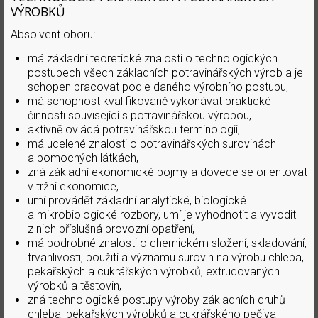
VÝROBKŮ
Absolvent oboru:
má základní teoretické znalosti o technologických
postupech všech základních potravinářských výrob a je
schopen pracovat podle daného výrobního postupu,
má schopnost kvalifikovaně vykonávat praktické
činnosti související s potravinářskou výrobou,
aktivně ovládá potravinářskou terminologii,
má ucelené znalosti o potravinářských surovinách
a pomocných látkách,
zná základní ekonomické pojmy a dovede se orientovat
v tržní ekonomice,
umí provádět základní analytické, biologické
a mikrobiologické rozbory, umí je vyhodnotit a vyvodit
z nich příslušná provozní opatření,
má podrobné znalosti o chemickém složení, skladování,
trvanlivosti, použití a významu surovin na výrobu chleba,
pekařských a cukrářských výrobků, extrudovaných
výrobků a těstovin,
zná technologické postupy výroby základních druhů
chleba, pekařských výrobků a cukrářského pečiva