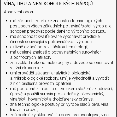
VÍNA, LIHU A NEALKOHOLICKÝCH NÁPOJŮ
Absolvent oboru:
má základní teoretické znalosti o technologických
postupech všech základních potravinářských výrob a je
schopen pracovat podle daného výrobního postupu,
má schopnost kvalifikovaně vykonávat praktické
činnosti související s potravinářskou výrobou,
aktivně ovládá potravinářskou terminologii,
má ucelené znalosti o potravinářských surovinách
a pomocných látkách,
zná základní ekonomické pojmy a dovede se orientovat
v tržní ekonomice,
umí provádět základní analytické, biologické
a mikrobiologické rozbory, umí je vyhodnotit a vyvodit
z nich příslušná provozní opatření,
má podrobné znalosti o chemickém složení, skladování,
úpravě a použití surovin pro sladařský, pivovarnický,
vinařský, lihovarnický a drožďárenský průmysl,
zná technologické postupy při výrobě sladů, piva, vína,
lihovin a droždí,
zná podmínky skladování a doby trvanlivosti piva, vína,