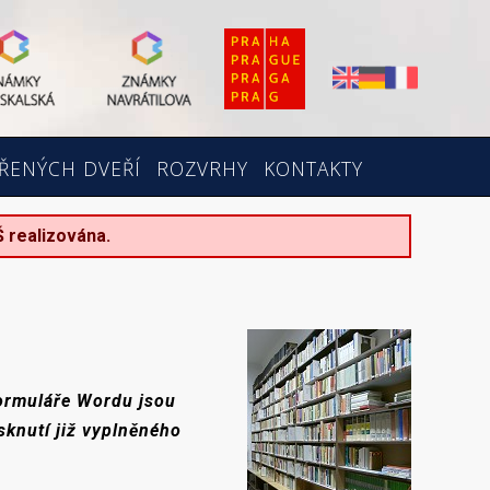
ŘENÝCH DVEŘÍ
ROZVRHY
KONTAKTY
Š realizována.
formuláře Wordu jsou
sknutí již vyplněného