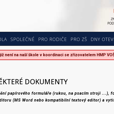
OLA
SPOLEČNÉ
PRO RODIČE
PRO ZŠ
DNY OTEV
 již není na naší škole v koordinaci se zřizovatelem HMP VO
NĚKTERÉ DOKUMENTY
ění papírového formuláře (rukou, na psacím stroji ...), 
ditoru (MS Word nebo kompatibilní textový editor) a vyti