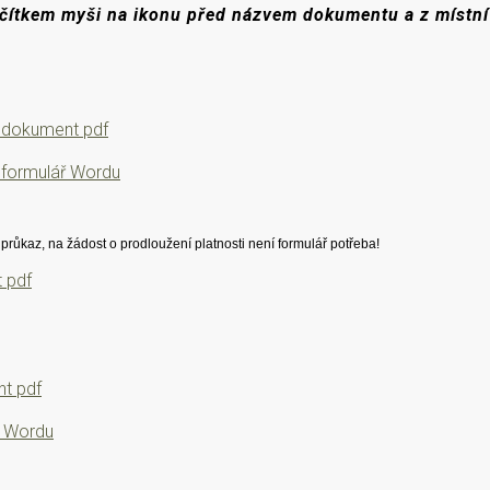
ačítkem myši na ikonu před názvem dokumentu a z místní
 - dokument pdf
 - formulář Wordu
růkaz, na žádost o prodloužení platnosti není formulář potřeba!
t pdf
nt pdf
ř Wordu