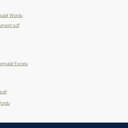
mulář Wordu
kument pdf
rmulář Excelu
 pdf
Wordu